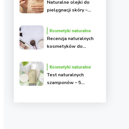
Naturalne olejki do
pielęgnacji skóry –
który jest najlepszy?
Kosmetyki naturalne
Recenzja naturalnych
kosmetyków do
makijażu – czy
naprawdę są
Kosmetyki naturalne
skuteczne?
Test naturalnych
szamponów – 5
produktów bez chemii,
które warto znać!