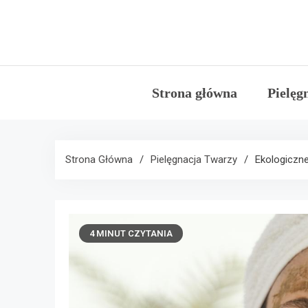
Skip
to
content
Strona główna
Pielęg
Strona Główna
Pielęgnacja Twarzy
Ekologiczne
4 MINUT CZYTANIA