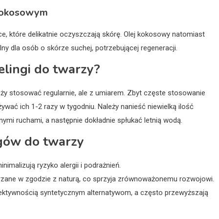
m kokosowym
ące, które delikatnie oczyszczają skórę. Olej kokosowy natomiast
alny dla osób o skórze suchej, potrzebującej regeneracji.
elingi do twarzy?
leży stosować regularnie, ale z umiarem. Zbyt częste stosowanie
ywać ich 1-2 razy w tygodniu. Należy nanieść niewielką ilość
nymi ruchami, a następnie dokładnie spłukać letnią wodą.
ngów do twarzy
minimalizują ryzyko alergii i podrażnień.
arzane w zgodzie z naturą, co sprzyja zrównoważonemu rozwojowi.
 efektywnością syntetycznym alternatywom, a często przewyższają