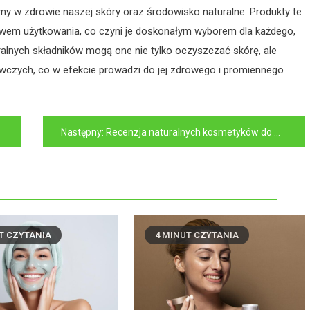
emy w zdrowie naszej skóry oraz środowisko naturalne. Produkty te
twem użytkowania, co czyni je doskonałym wyborem dla każdego,
uralnych składników mogą one nie tylko oczyszczać skórę, ale
wczych, co w efekcie prowadzi do jej zdrowego i promiennego
Następny:
Recenzja naturalnych kosmetyków do makijażu – czy naprawdę są skuteczne?
T CZYTANIA
4 MINUT CZYTANIA