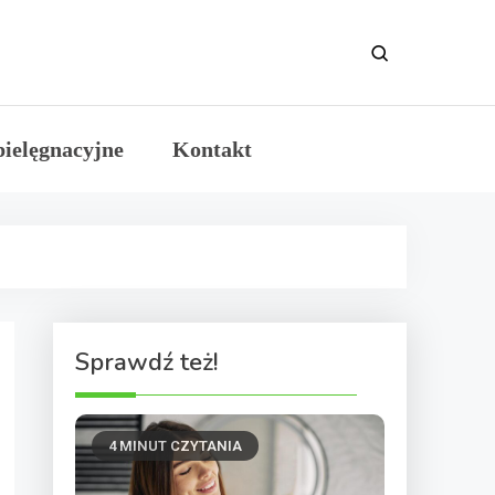
ków naturalnych
pielęgnacyjne
Kontakt
Sprawdź też!
4 MINUT CZYTANIA