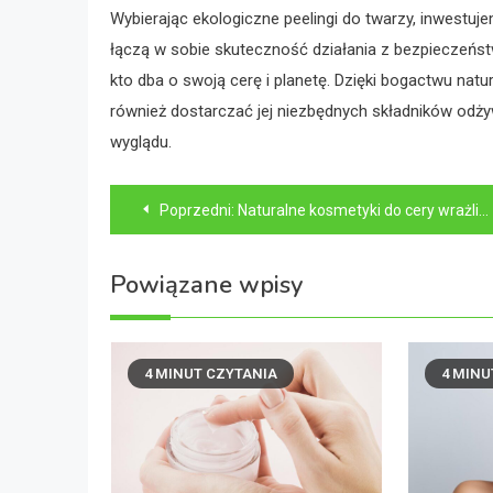
Wybierając ekologiczne peelingi do twarzy, inwestuj
łączą w sobie skuteczność działania z bezpieczeńs
kto dba o swoją cerę i planetę. Dzięki bogactwu nat
również dostarczać jej niezbędnych składników odży
wyglądu.
Nawigacja
Poprzedni:
Naturalne kosmetyki do cery wrażliwej – jak je wybierać?
wpisu
Powiązane wpisy
4 MINUT CZYTANIA
4 MINU