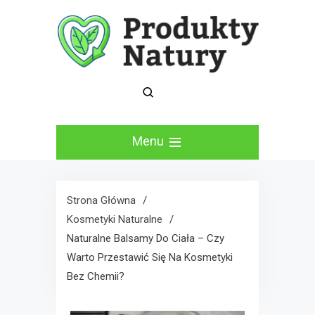
Skip
to
content
Moje recenzje
Produkty Natury Blog
kosmetyków
Menu
naturalnych
Strona Główna
Kosmetyki Naturalne
Naturalne Balsamy Do Ciała – Czy
Warto Przestawić Się Na Kosmetyki
Bez Chemii?