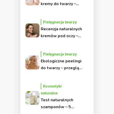
kremy do twarzy –
Moje top 5!
Pielęgnacja twarzy
Recenzja naturalnych
kremów pod oczy –
który daje najlepsze
efekty?
Pielęgnacja twarzy
Ekologiczne peelingi
do twarzy – przegląd
najlepszych
produktów
Kosmetyki
naturalne
Test naturalnych
szamponów – 5
produktów bez