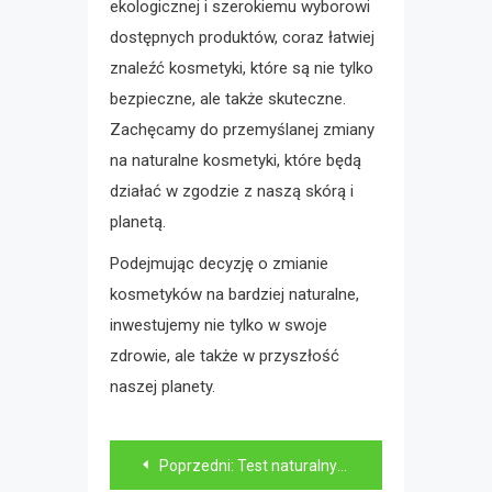
ekologicznej i szerokiemu wyborowi
dostępnych produktów, coraz łatwiej
znaleźć kosmetyki, które są nie tylko
bezpieczne, ale także skuteczne.
Zachęcamy do przemyślanej zmiany
na naturalne kosmetyki, które będą
działać w zgodzie z naszą skórą i
planetą.
Podejmując decyzję o zmianie
kosmetyków na bardziej naturalne,
inwestujemy nie tylko w swoje
zdrowie, ale także w przyszłość
naszej planety.
Nawigacja
Poprzedni:
Test naturalnych serum do twarzy – czym się kierować przy zakupie?