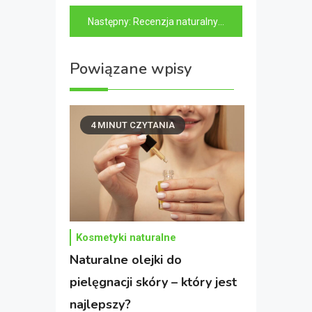
wpisu
Następny:
Recenzja naturalnych kremów pod oczy – który daje najlepsze efekty?
Powiązane wpisy
4 MINUT CZYTANIA
Kosmetyki naturalne
Naturalne olejki do
pielęgnacji skóry – który jest
najlepszy?