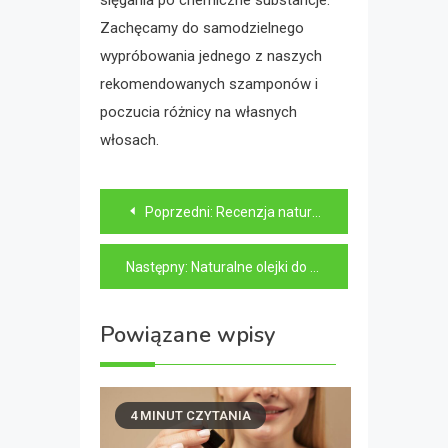
Zachęcamy do samodzielnego
wypróbowania jednego z naszych
rekomendowanych szamponów i
poczucia różnicy na własnych
włosach.
Nawigacja
Poprzedni:
Recenzja naturalnych kosmetyków do makijażu – czy naprawdę są skuteczne?
wpisu
Następny:
Naturalne olejki do pielęgnacji skóry – który jest najlepszy?
Powiązane wpisy
4 MINUT CZYTANIA