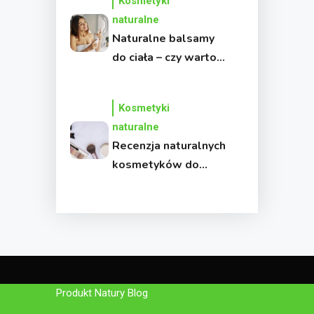
Kosmetyki
naturalne
Naturalne balsamy
do ciała – czy warto
przestawić się na
kosmetyki bez
Kosmetyki
chemii?
naturalne
Recenzja naturalnych
kosmetyków do
makijażu – czy
naprawdę są
skuteczne?
Produkt Natury Blog