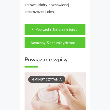
zdrowej skóry, pozbawionej
zmarszczek i cieni.
Nawigacja
Poprzedni:
Naturalne balsamy do ciała – czy warto przestawić się na kosmetyki bez chemii?
wpisu
Następny:
5 naturalnych maseczek do twarzy, które odmienią twoją skórę
Powiązane wpisy
4 MINUT CZYTANIA