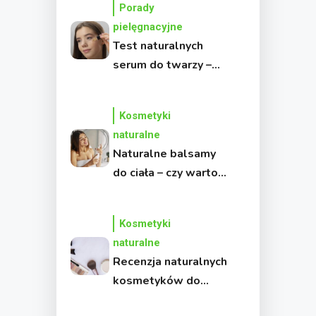
Porady
pielęgnacyjne
Test naturalnych
serum do twarzy –
czym się kierować
przy zakupie?
Kosmetyki
naturalne
Naturalne balsamy
do ciała – czy warto
przestawić się na
kosmetyki bez
Kosmetyki
chemii?
naturalne
Recenzja naturalnych
kosmetyków do
makijażu – czy