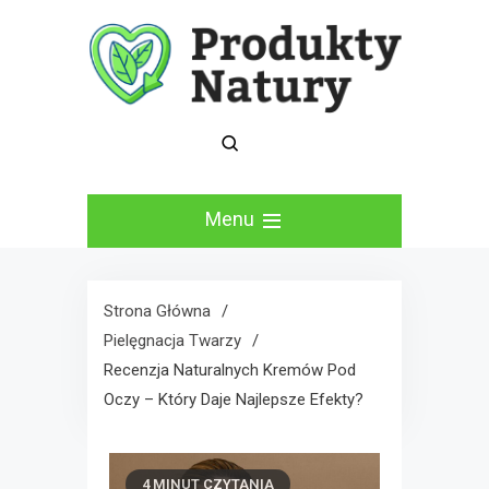
Skip
to
content
Moje recenzje
Produkty Natury Blog
kosmetyków
Menu
naturalnych
Strona Główna
Pielęgnacja Twarzy
Recenzja Naturalnych Kremów Pod
Oczy – Który Daje Najlepsze Efekty?
4 MINUT CZYTANIA